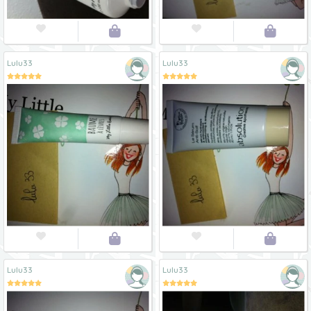




Lulu33
Lulu33




Lulu33
Lulu33