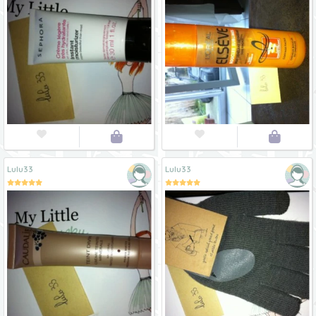




Lulu33
Lulu33