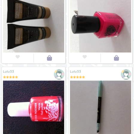




Lulu33
Lulu33