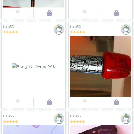




Lulu33
Lulu33




Lulu33
Lulu33