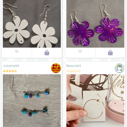




Juliette54
Beaute12