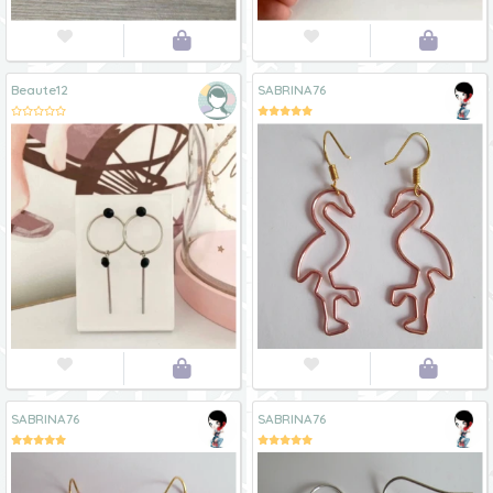




Beaute12
SABRINA76




SABRINA76
SABRINA76