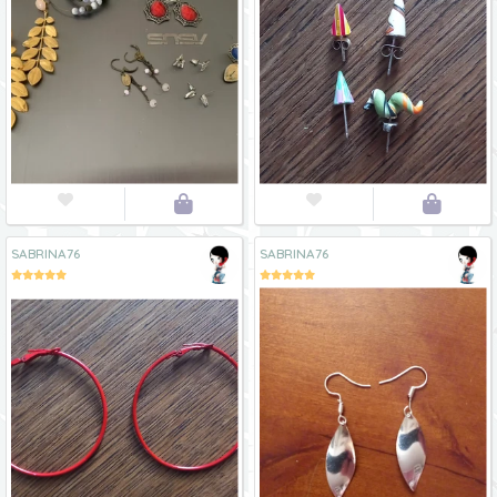




SABRINA76
SABRINA76