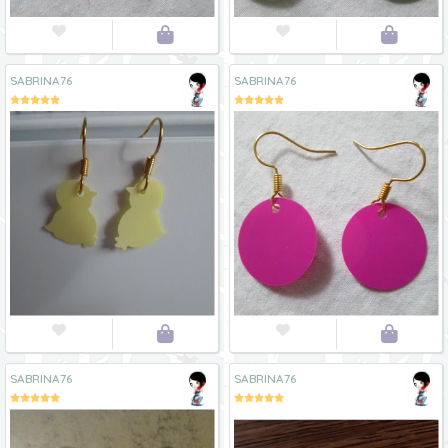




SABRINA76
SABRINA76




SABRINA76
SABRINA76