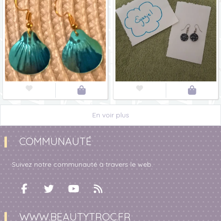




En voir plus
COMMUNAUTÉ
Suivez notre communauté à travers le web.
WWW.BEAUTYTROC.FR