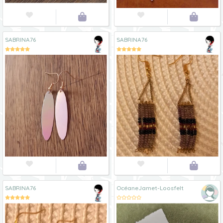




SABRINA76
SABRINA76




SABRINA76
OcéaneJamet-Loosfelt