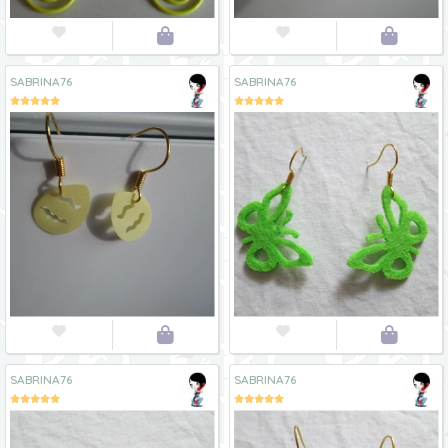




SABRINA76
SABRINA76




SABRINA76
SABRINA76