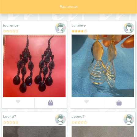
Rechercher
laurence
Lumière




Louna7
Louna7