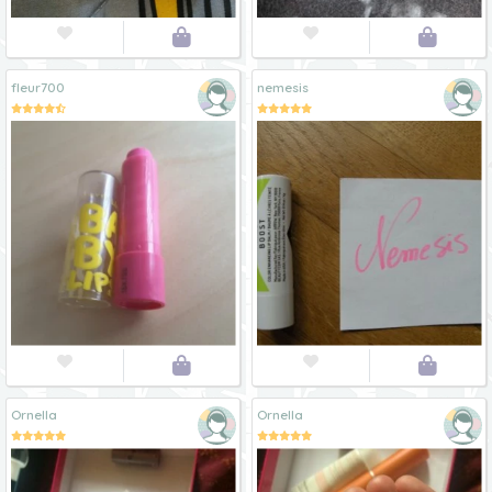




fleur700
nemesis




Ornella
Ornella