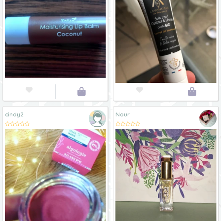




cindy2
Nour