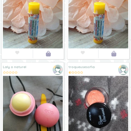




Laly o naturel
troqueusesofia