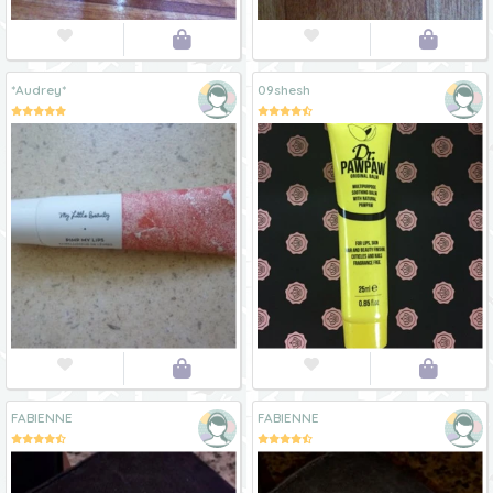




*Audrey*
09shesh




FABIENNE
FABIENNE