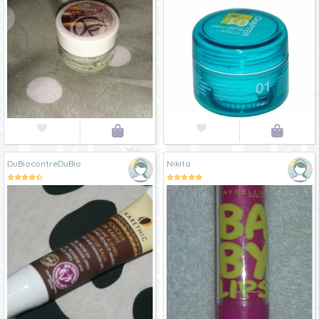




DuBiocontreDuBio
Nikita