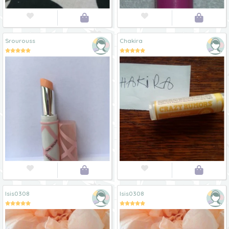




Srourouss
Chakira




Isis0308
Isis0308