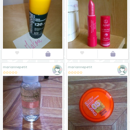




mariannepetit
mariannepetit