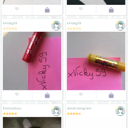




xVicky59
xVicky59




Emmachou
amstramgram