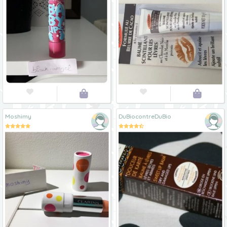




Moshimy
DuBiocontreDuBio