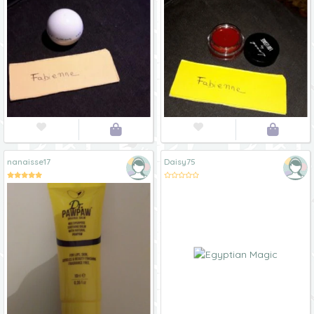




nanaisse17
Daisy75