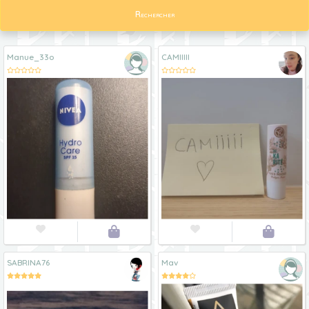
Rechercher
Manue_33o
CAMIIIII




SABRINA76
Mav