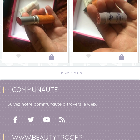




En voir plus
COMMUNAUTÉ
Suivez notre communauté à travers le web.
WWW.BEAUTYTROC.FR