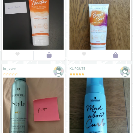




jo_vgrn
KLIPOUTE