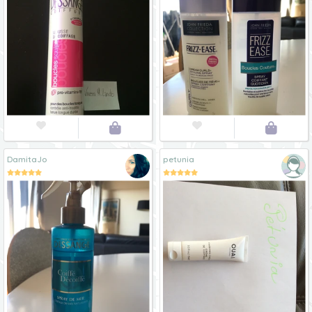




DamitaJo
petunia