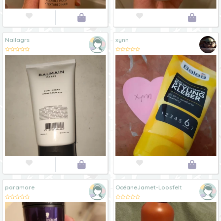




Nailagrs
xynn




paramore
OcéaneJamet-Loosfelt