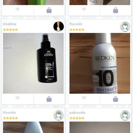




intelline
flocolin




flocolin
zabouda