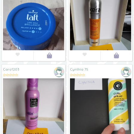




Caro1203
Cynthia 75