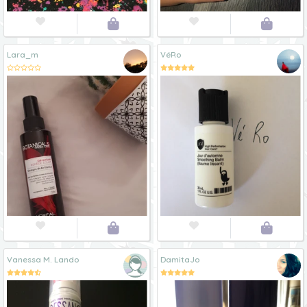




Lara_m
VéRo




Vanessa M. Lando
DamitaJo