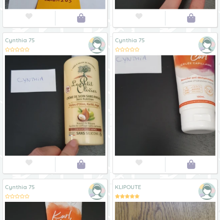




Cynthia 75
Cynthia 75




Cynthia 75
KLIPOUTE