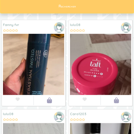
Rechercher
Fanny.fvr
lulu08




lulu08
Caro1203