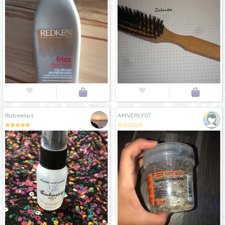




Babeelips
AMVERLY07