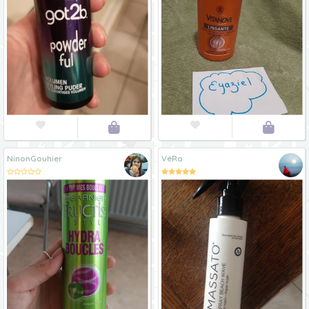




NinonGouhier
VéRo