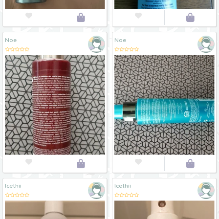




Noe
Noe




Icethii
Icethii