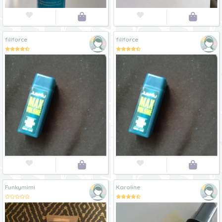




fillforce
fillforce




Funkymimi
Karoline