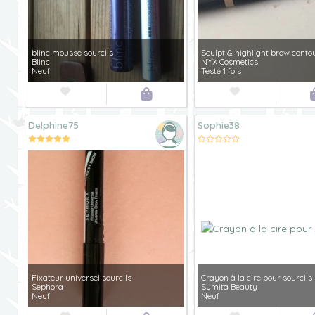
blinc mousse sourcils
Sculpt & highlight brow conto
Blinc
NYX Cosmetics
Neuf
Testé 1 fois



Delphine75
Sophie38
Fixateur universel sourcils
Crayon à la cire pour sourcils
Sephora
Sumita Beauty
Neuf
Neuf