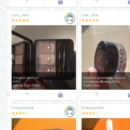



Lise_sbe
Lise_sbe
Kit pour sourcils
Dipbrow pommade sourcils
KIKO
Anastasia Beverly Hills
Utilisé 3 ou 4 fois
Testé 1 fois



Pinkpearl68
Pinkpearl68