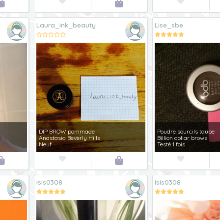




Laura_ink_beauty
Lise_sbe
DIP BROW pommade
Poudre sourcils taupe
Anastasia Beverly Hills
Billion dollar brows
Neuf
Testé 1 fois




Isis0308
Isis0308