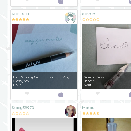

KLIPOUTE
elina19
Lord & Berry Crayon à sourcils Magi
Gimme Brow+
Glossybox
Benefit
Neuf
Neuf



Stacy59970
Matou