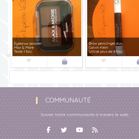
Eyebrow powder
Brow pencil+gel duo
Max & More
Calvin Klein
Testé 1 fois
Utilisé plus de 4 fois



COMMUNAUTÉ
Suivez notre communauté à travers le web.