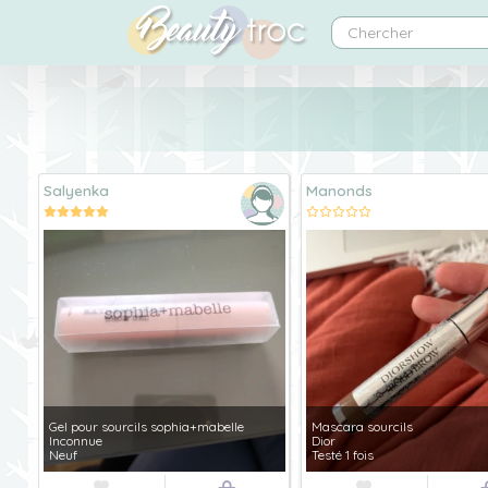
Salyenka
Manonds
Gel pour sourcils sophia+mabelle
Mascara sourcils
Inconnue
Dior
Neuf
Testé 1 fois

