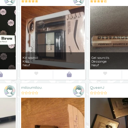
Kit sourcil
Gel sourcils
Kiss
Dessange
Neuf
Neuf




miloumilou.
QueenJ