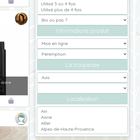

Informations produit
La troqueuse
 bistre
Localisation
