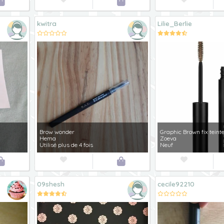


kwitra
Lilie_Berlie
Brow wonder
Graphic Brown fix teinte
Hema
Zoeva
Utilisé plus de 4 fois
Neuf




09shesh
cecile92210