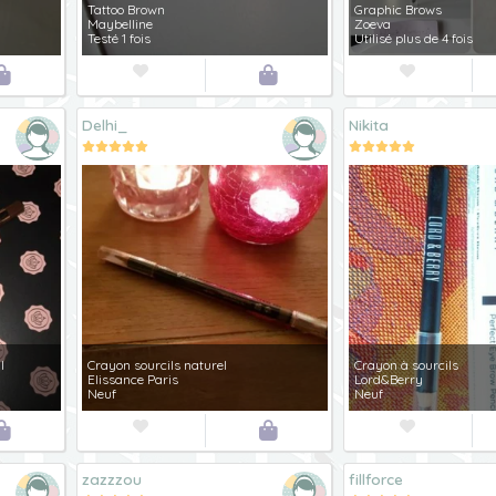
Tattoo Brown
Graphic Brows
Maybelline
Zoeva
Testé 1 fois
Utilisé plus de 4 fois




Delhi_
Nikita
l
Crayon sourcils naturel
Crayon à sourcils
Elissance Paris
Lord&Berry
Neuf
Neuf




zazzzou
fillforce