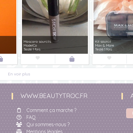
Mascara sourcils
Kit sourcil
ModelCo
Max & More
Testé 1 fois
Testé 1 fois




En voir plus
WWW.BEAUTYTROC.FR
Comment ça marche ?
FAQ
Qui sommes-nous ?
Mentions légales