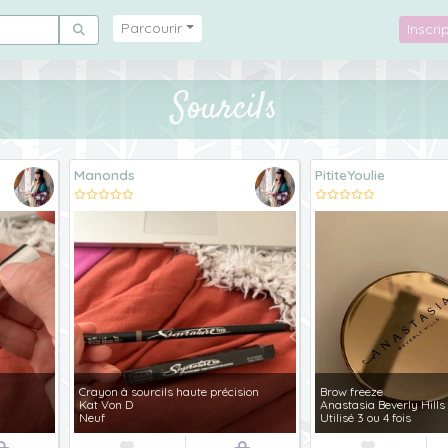
Parcourir
Inscr
Sourcils
Manonds
PititeYoulie
Crayon à sourcils haute précision
Brow freeze
Kat Von D
Anastasia Beverly Hills
Neuf
Utilisé 3 ou 4 fois

