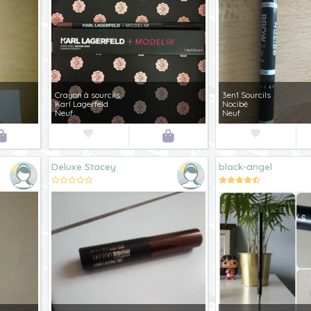
Crayon à sourcils
3en1 Sourcils
Karl Lagerfeld
Nocibé
Neuf
Neuf




Deluxe Stacey
black-angel