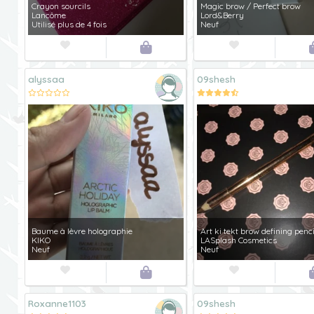
Crayon sourcils
Magic brow / Perfect brow
Lancôme
Lord&Berry
Utilisé plus de 4 fois
Neuf



alyssaa
09shesh
Baume à lèvre holographie
Art ki tekt brow defining penci
KIKO
LASplash Cosmetics
Neuf
Neuf



Roxanne1103
09shesh