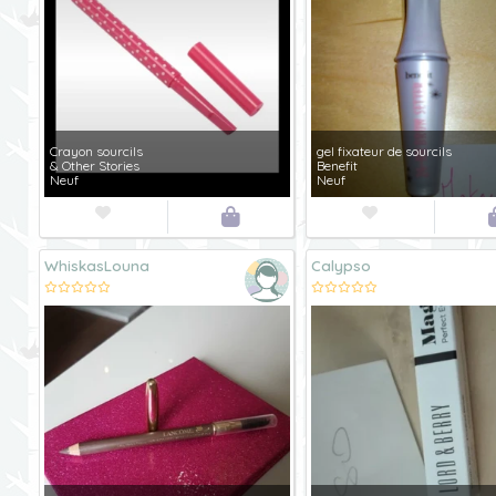
Crayon sourcils
gel fixateur de sourcils
& Other Stories
Benefit
Neuf
Neuf



WhiskasLouna
Calypso