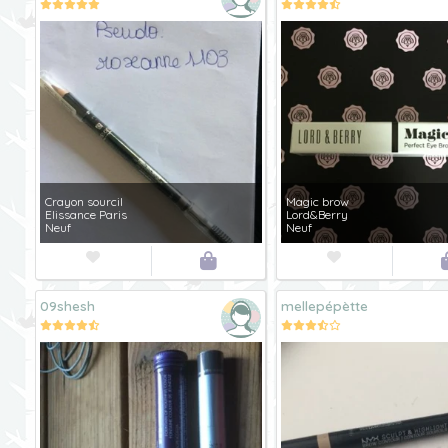
Crayon sourcil
Magic brow
Elissance Paris
Lord&Berry
Neuf
Neuf



09shesh
mellepépètte