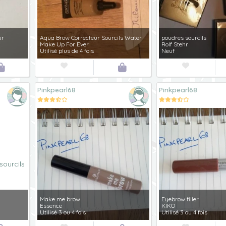
ur
Aqua Brow Correcteur Sourcils Water
poudres sourcils
Make Up For Ever
Rolf Stehr
Utilisé plus de 4 fois
Neuf




Pinkpearl68
Pinkpearl68
Make me brow
Eyebrow filler
Essence
KIKO
Utilisé 3 ou 4 fois
Utilisé 3 ou 4 fois