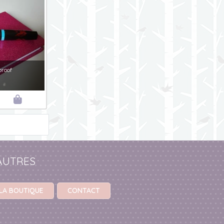
roof

AUTRES
LA BOUTIQUE
CONTACT