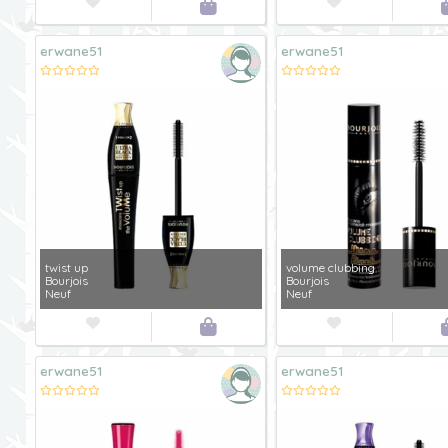



erwane51
erwane51
twist up
volume clubbing
Bourjois
Bourjois
Neuf
Neuf



erwane51
erwane51