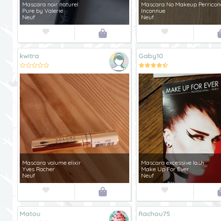
Mascara noir naturel
Mascara No Makeup Perrico
Pure by Valerie
Inconnue
Neuf
Neuf



kwitra
Gaby10
Mascara volume elixir
Mascara excessive lash
Yves Rocher
Make Up For Ever
Neuf
Neuf



Matou
Rachou75