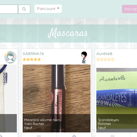
Parcourir
Inscr
Mascaras
SABRINA76
AurélieB
Mascara volume noir.
Scandaleyes
Yves Rocher
Rimmel
Neuf
Neuf

