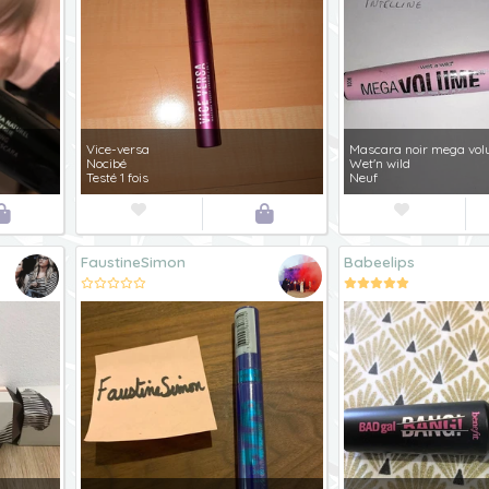
Vice-versa
Mascara noir mega vo
Nocibé
Wet'n wild
Testé 1 fois
Neuf




FaustineSimon
Babeelips