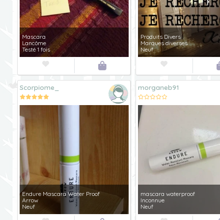
Mascara
Produits Divers
Lancôme
Marques diverses
Testé 1 fois
Neuf



Scorpiome_
morganeb91
Endure Mascara Water Proof
mascara waterproof
Arrow
Inconnue
Neuf
Neuf