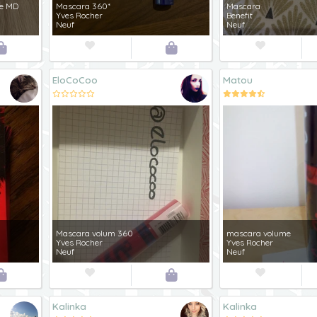
ne MD
Mascara 360*
Mascara
Yves Rocher
Benefit
Neuf
Neuf




EloCoCoo
Matou
Mascara volum 360
mascara volume
Yves Rocher
Yves Rocher
Neuf
Neuf




Kalinka
Kalinka