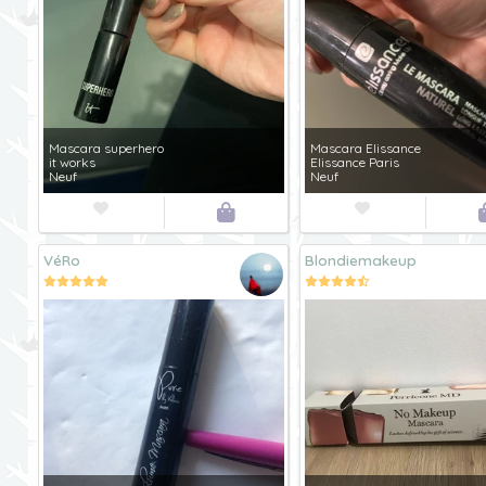
Mascara superhero
Mascara Elissance
it works
Elissance Paris
Neuf
Neuf



VéRo
Blondiemakeup