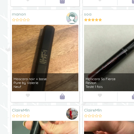

manon
soa
Mascara noir + base
Mascara So Fierce
Pure by Valerie
Revlon
Neuf
Testé 1 fois



ClaireMln
ClaireMln