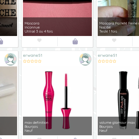
Mascara
Mascara Pailleté Reine
Inconnue
Nocibé
Utilisé 3 ou 4 fois
Testé 1 fois




erwane51
erwane51
max definition
volume glamour max
Bourjois
Bourjois
Neuf
Neuf