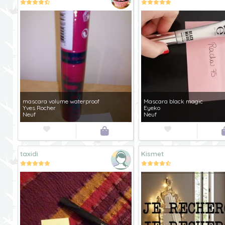
mascara volume waterproof
Mascara black magic
Yves Rocher
Eyeko
Neuf
Neuf



taxidi
Kismet