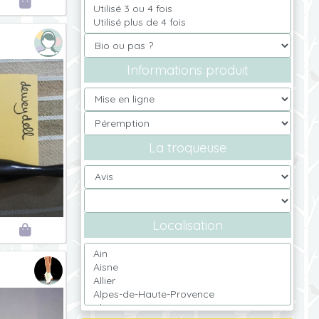

Informations produit
La troqueuse
Localisation
