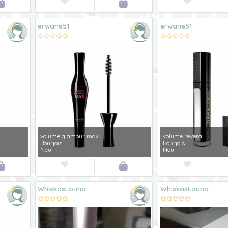




erwane51
erwane51
volume glamour max
volume reveral
Bourjois
Bourjois
Neuf
Neuf




WhiskasLouna
WhiskasLouna