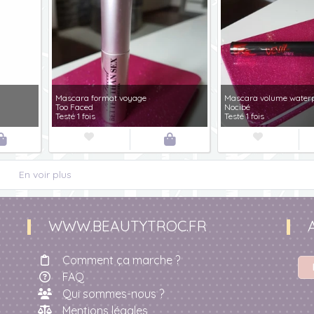
Mascara format voyage
Mascara volume waterp
Too Faced
Nocibé
Testé 1 fois
Testé 1 fois




En voir plus
WWW.BEAUTYTROC.FR
Comment ça marche ?
FAQ
Qui sommes-nous ?
Mentions légales