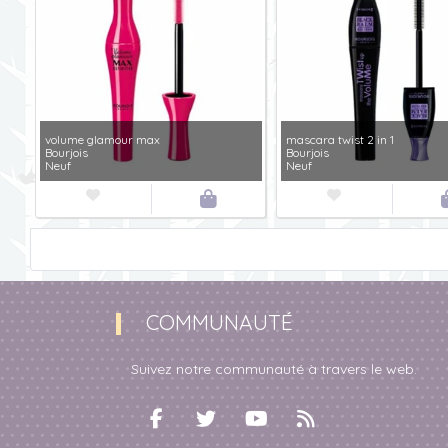
volume glamour max
mascara twist 2 in 1
Bourjois
Bourjois
Neuf
Neuf



COMMUNAUTÉ
Suivez notre communauté à travers le web.