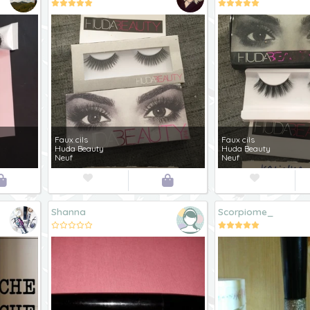
Faux cils
Faux cils
Huda Beauty
Huda Beauty
Neuf
Neuf




Shanna
Scorpiome_