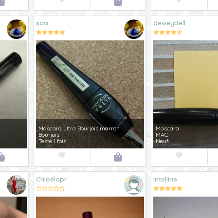


soa
deweydell
Mascara ultra Bourjois marron
Mascara
Bourjois
MAC
Testé 1 fois
Neuf




Chloélapr
intelline