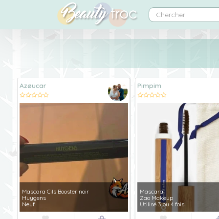
Azøucar
Pimpim
Mascara Cils Booster noir
Mascara
Huygens
Zao Makeup
Neuf
Utilisé 3 ou 4 fois

