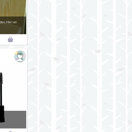
 des Mervei
