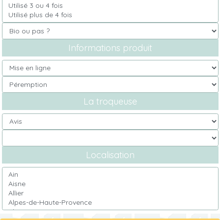
Informations produit
La troqueuse
Localisation