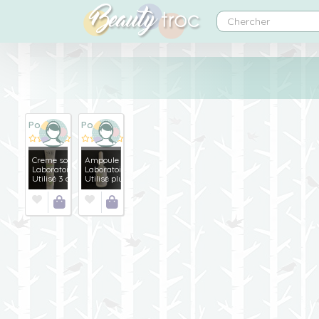
Po
Po
Creme solaire spf 50
Ampoule flash AZ
Laboratoire SVR
Laboratoire SVR
Utilisé 3 ou 4 fois
Utilisé plus de 4 fois



