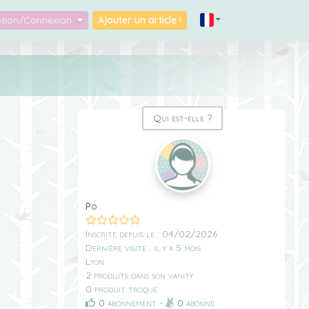
iption/Connexion
Ajouter un article !
Qui est-elle ?
Po
Inscrite depuis le : 04/02/2026
Dernière visite : il y a 5 mois
Lyon
2 produits dans son vanity
0 produit troqué
0
abonnement -
0
abonné