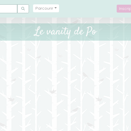
Parcourir
Inscr
Le vanity de Po