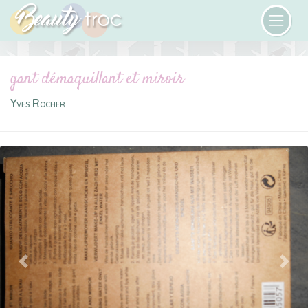
gant démaquillant et miroir
Yves Rocher
Previous
Next