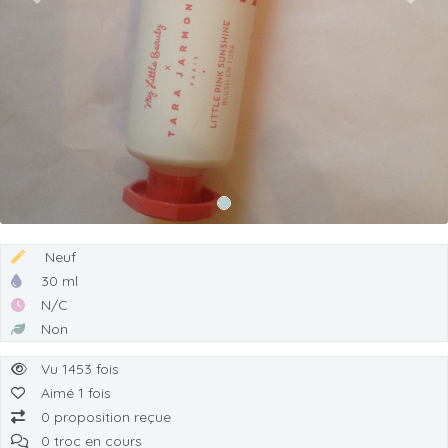
Previous
Next
Neuf
30 ml
N/C
Non
Vu 1453 fois
Aimé 1 fois
0 proposition reçue
0 troc en cours