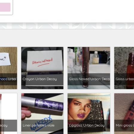
haos urba
Crayon Urban Decay
Gloss Naked Urban Deca
Gloss urba
Decay
Liner paillettes viole
Lipgloss Urban Decay
Mini gloss