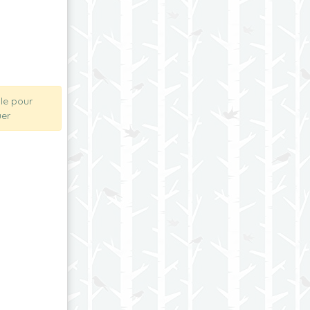
ble pour
er