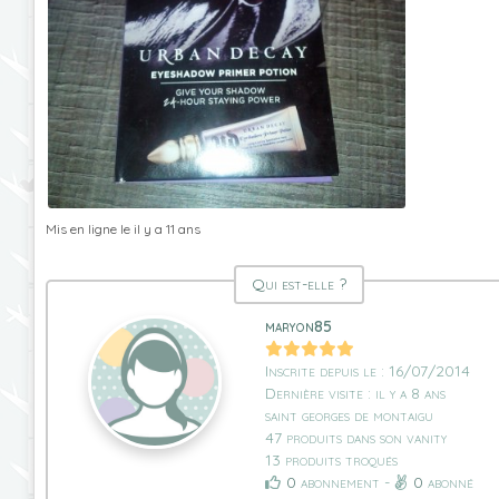
Mis en ligne le il y a 11 ans
Qui est-elle ?
maryon85
Inscrite depuis le : 16/07/2014
Dernière visite : il y a 8 ans
saint georges de montaigu
47 produits dans son vanity
13 produits troqués
0
abonnement -
0
abonné