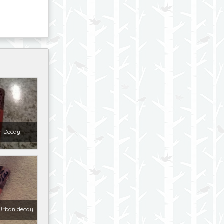
n Decay
 Urban decay