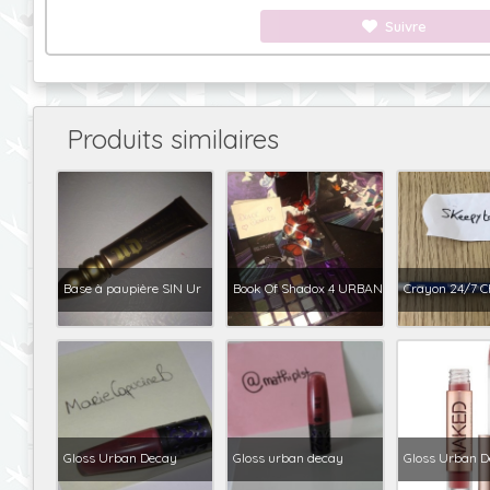
Suivre
Produits similaires
Base à paupière SIN Ur
Book Of Shadox 4 URBAN
Crayon 24/7 C
Gloss Urban Decay
Gloss urban decay
Gloss Urban 