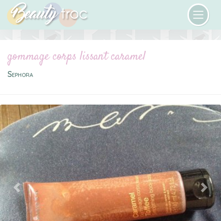
gommage corps lissant caramel
Sephora
Previous
Next