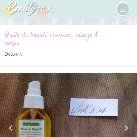
Huile de beauté cheveux, visage &
corps
Dollania
Previous
Next