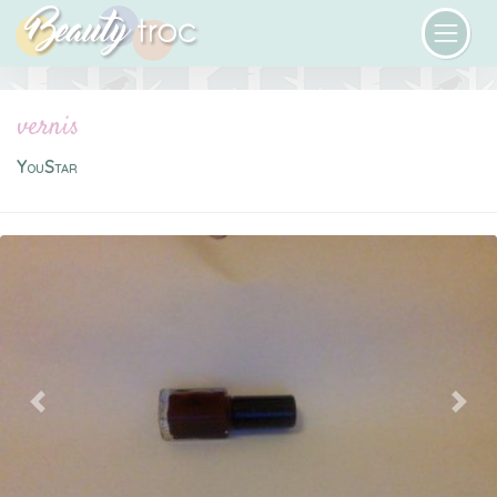
vernis
YouStar
Previous
Next