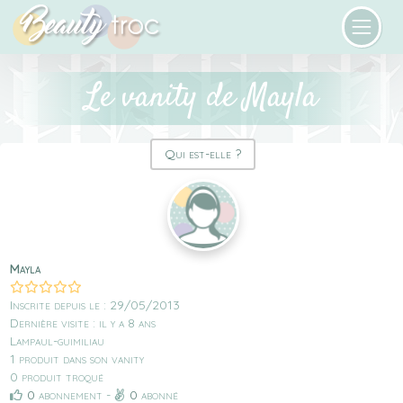
Le vanity de Mayla
Qui est-elle ?
Mayla
Inscrite depuis le : 29/05/2013
Dernière visite : il y a 8 ans
Lampaul-guimiliau
1 produit dans son vanity
0 produit troqué
0
abonnement -
0
abonné