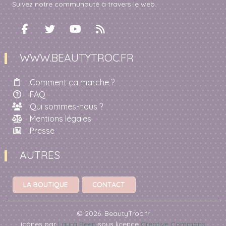
Suivez notre communauté à travers le web.
WWW.BEAUTYTROC.FR
Comment ça marche ?
FAQ
Qui sommes-nous ?
Mentions légales
Presse
AUTRES
LA BOUTIQUE
CONTACT
© 2026. BeautyTroc.fr
icônes par
Laura Reen
sous licence
Creative Commons