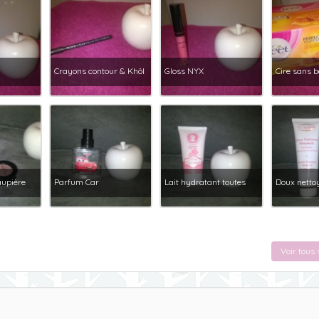
Crayons contour & Khôl
Gloss NYX
Cire sans 
aupière
Parfum Car
Lait hydratant toutes
Doux nett
Voir tous 