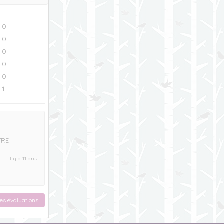
0
0
0
0
0
1
TRE
il y a 11 ans
ses évaluations