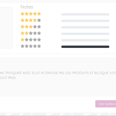
Notes
0
0
0
0
0
1
S TROQUER AVEC ELLE! N\'ENVOIE PAS LES PRODUITS ET BLOQUE VO
OUT PRIS!
Voir toutes 