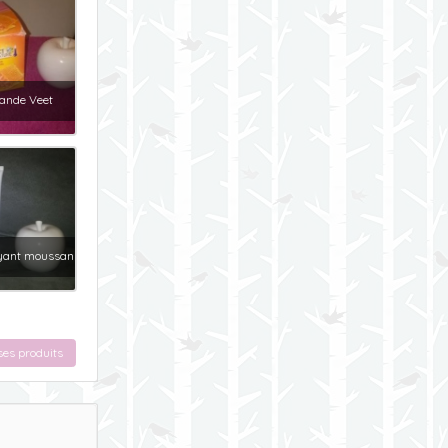
bande Veet
oyant moussan
ses produits