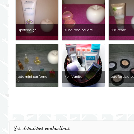
Lipoféine gel
Blush rose poudré
BB Crème
Lots mini parfums
Mon Vanity
Lots fards a p
Ses dernières évaluations