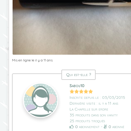
Mis en ligne le il y a 11 ans
Qui est-elle ?
Sabou10
Inscrite depuis le : 03/03/2015
Dernière visite : il y a 11 ans
La Chapelle sur erdre
35 produits dans son vanity
25 produits troqués
0
abonnement -
0
abonné