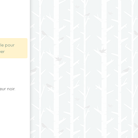
ble pour
er
ur noir.