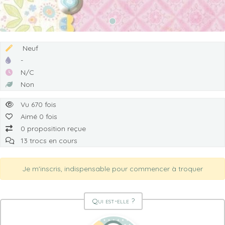
Neuf
-
N/C
Non
Vu 670 fois
Aimé 0 fois
0 proposition reçue
13 trocs en cours
Je m'inscris, indispensable pour commencer à troquer
Qui est-elle ?