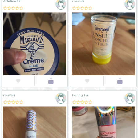
Adeline37
rosvali




rosvali
Fanny.fvr