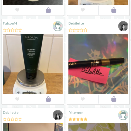




Falcon14
Debilette




Debilette
friteman