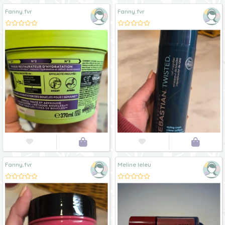
Fanny.fvr
Fanny.fvr




Fanny.fvr
Meline leleu