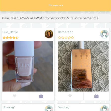
Rechercher
Vous avez 37 969 résultats correspondants à votre recherche
Lilie_Berlie
Bernardon




*Audrey*
*Audrey*