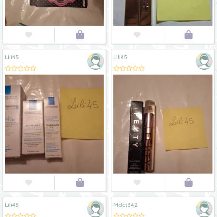




Lili45
Lili45




Lili45
Mdct342