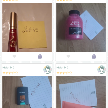




Mdct342
Mdct342