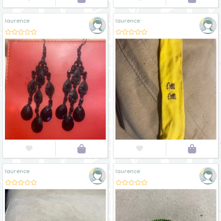
laurence
laurence




laurence
laurence