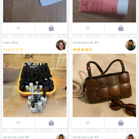




Ines.61jst
Andrea just 49




Andrea just 49
Andrea just 49