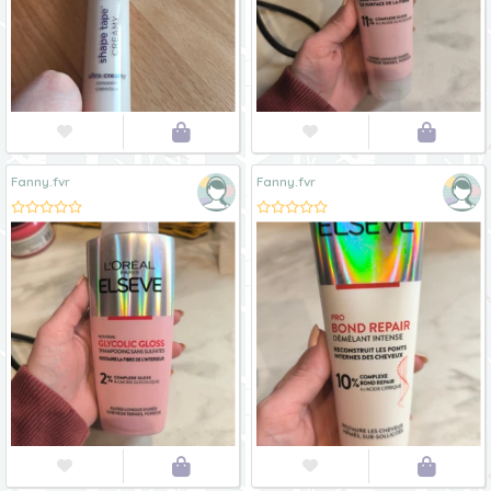




Fanny.fvr
Fanny.fvr



