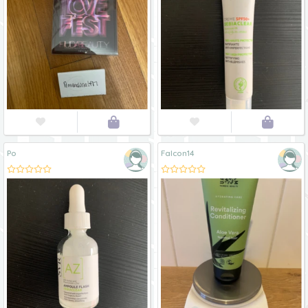




Po
Falcon14