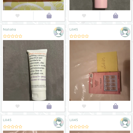




Natalia
Lili45




Lili45
Lili45