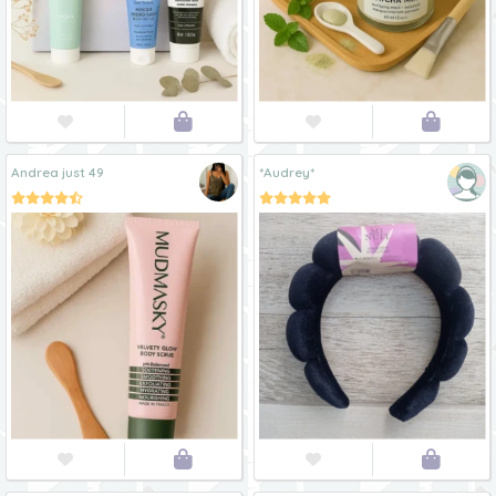




Andrea just 49
*Audrey*



