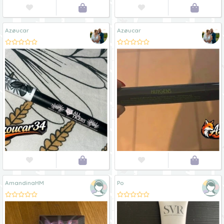




Azøucar
Azøucar




AmandinaHM
Po