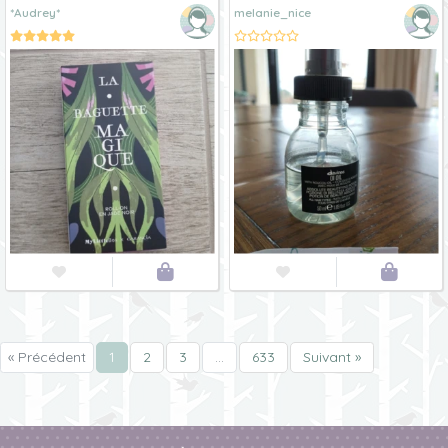
*Audrey*
melanie_nice




« Précédent
1
2
3
…
633
Suivant »