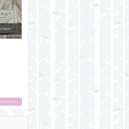
ip mask
ses produits