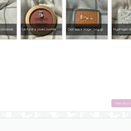
conceale
Le fard a joues lumièr
Dior backstage rosy gl
Hydrogel l
Voir tous 