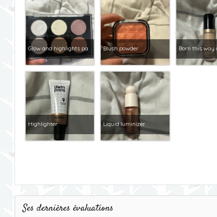
Glow and highlights pa
Blush powder
Born this way 
Highlighter
Liquid luminizer
Ses dernières évaluations