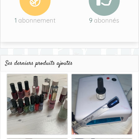
1
abonnement
9
abonnés
Ses derniers produits ajoutés