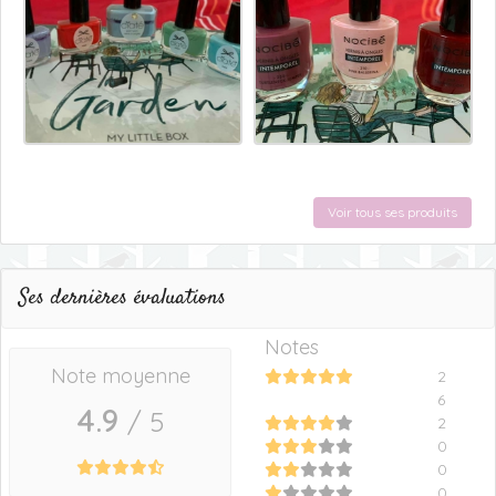
Voir tous ses produits
Ses dernières évaluations
Notes
Note moyenne
2
6
4.9
/ 5
2
0
0
0