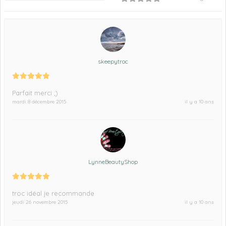
skeepytroc
Parfait merci ;)
mardi 8 décembre 2015
il y a 10 ans
LynneBeautyShop
troc idéal je recommande
jeudi 26 novembre 2015
il y a 10 ans