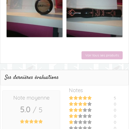
Voir tous ses produits
Ses dernières évaluations
Notes
Note moyenne
5
0
5.0
/ 5
0
0
0
0