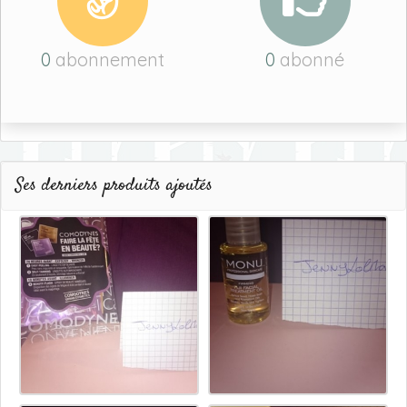
0
abonnement
0
abonné
Ses derniers produits ajoutés