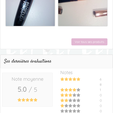
Voir tous ses produits
Ses dernières évaluations
Notes
Note moyenne
6
8
5.0
/ 5
1
0
0
0
0