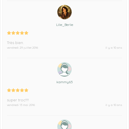
Lilie_Berlie
Très bien.
vendredi 29 juillet 2016
il y a 10 ans
kammy65
super troc!!!!
vendredi 13 mai 2016
il y a 10 ans