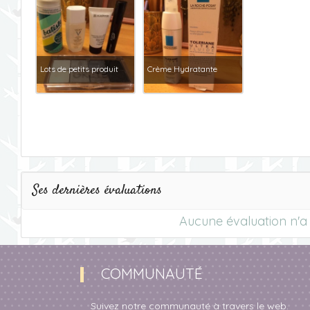
Lots de petits produit
Crème Hydratante
Ses dernières évaluations
Aucune évaluation n'a e
COMMUNAUTÉ
Suivez notre communauté à travers le web.