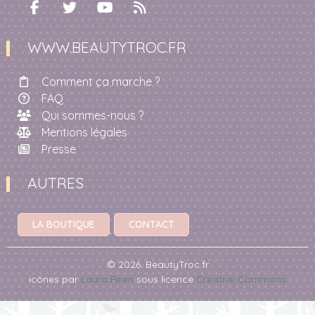
WWW.BEAUTYTROC.FR
Comment ça marche ?
FAQ
Qui sommes-nous ?
Mentions légales
Presse
AUTRES
LA BOUTIQUE
CONTACT
© 2026. BeautyTroc.fr
icônes par
Laura Reen
sous licence
Creative Commons