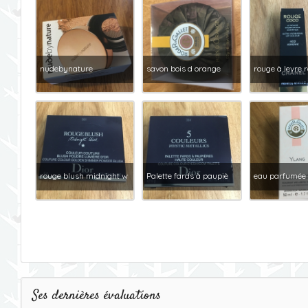
nudebynature
savon bois d orange
rouge à levre 
rouge blush midnight w
Palette fards à paupiè
eau parfumée
Ses dernières évaluations