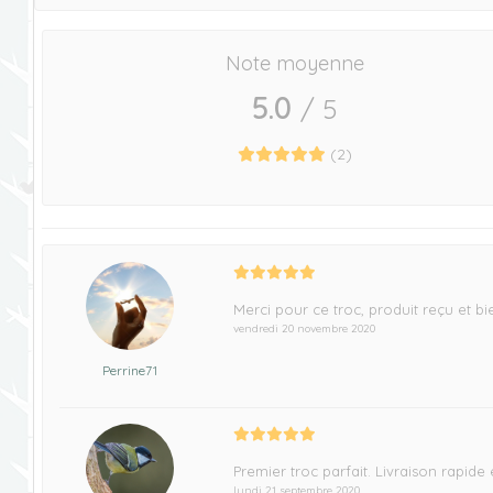
Note moyenne
5.0
/ 5
(
2
)
Merci pour ce troc, produit reçu et 
vendredi 20 novembre 2020
Perrine71
Premier troc parfait. Livraison rapi
lundi 21 septembre 2020