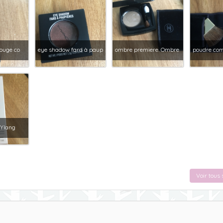
rouge co
eye shadow fard à paup
ombre premiere. Ombre
poudre com
 Ylang
Voir tous 