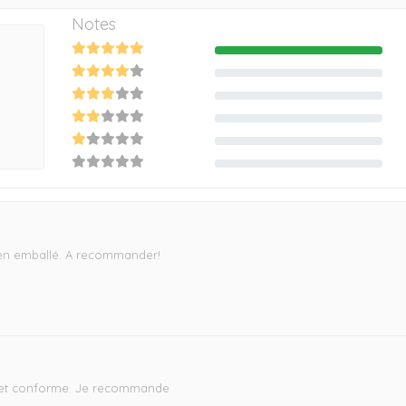
Notes
2
0
0
0
0
0
bien emballé. A recommander!
de et conforme. Je recommande