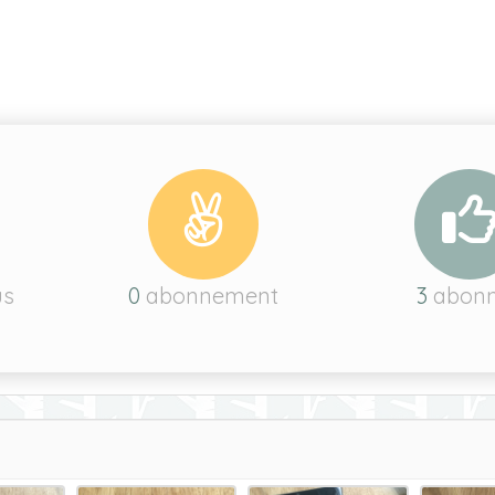
us
0
abonnement
3
abon