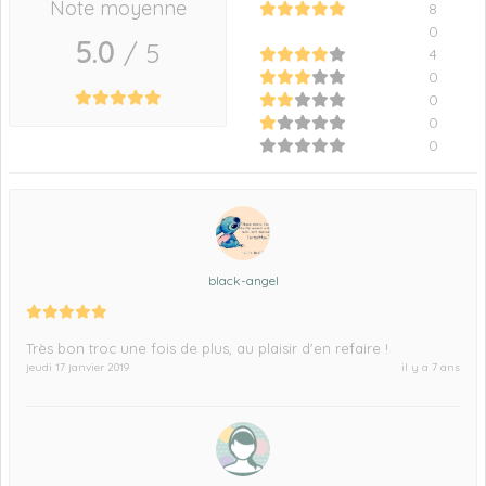
Note moyenne
8
0
5.0
/ 5
4
0
0
0
0
black-angel
Très bon troc une fois de plus, au plaisir d'en refaire !
jeudi 17 janvier 2019
il y a 7 ans