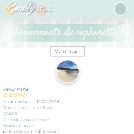
Abonnements de sephorette13
Qui est-elle ?
sephorette13
Inscrite depuis le : 15/02/2018
Dernière visite : il y a 8 ans
CASSIS
6 produits dans son vanity
0 produit troqué
0
abonnement -
0
abonné