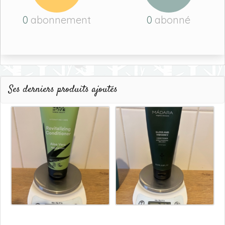
0
abonnement
0
abonné
Ses derniers produits ajoutés